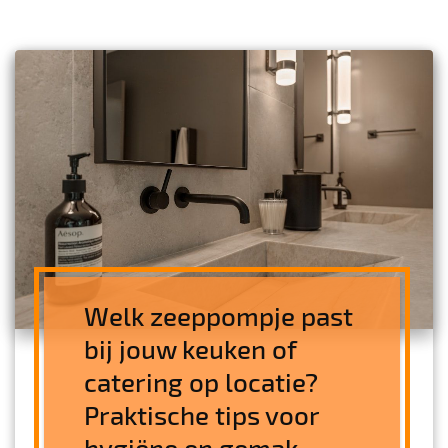
Welk zeeppompje past
bij jouw keuken of
catering op locatie?
Praktische tips voor
hygiëne en gemak